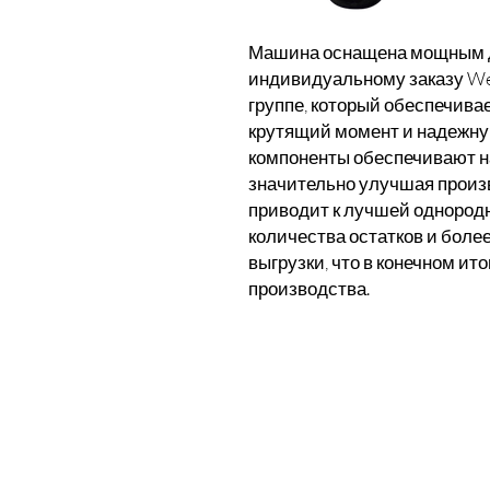
Машина оснащена мощным д
индивидуальному заказу We
группе, который обеспечива
крутящий момент и надежну
компоненты обеспечивают н
значительно улучшая произ
приводит к лучшей однород
количества остатков и боле
выгрузки, что в конечном и
производства.