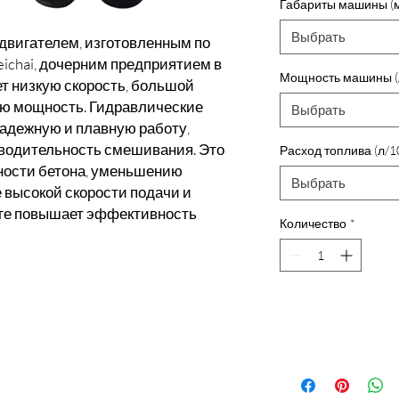
Габариты машины (
Выбрать
вигателем, изготовленным по
ichai, дочерним предприятием в
Мощность машины (л
ет низкую скорость, большой
ю мощность. Гидравлические
Выбрать
адежную и плавную работу,
водительность смешивания. Это
Расход топлива (л/
ности бетона, уменьшению
Выбрать
е высокой скорости подачи и
тоге повышает эффективность
Количество
*
Доб