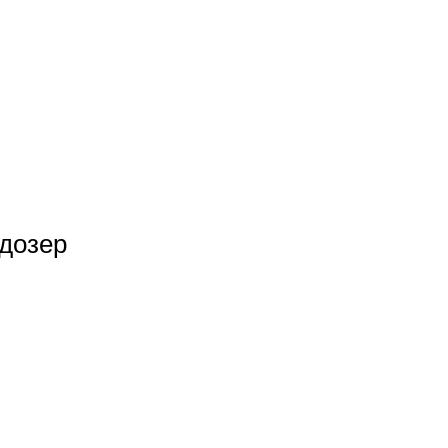
дозер
авить в корзину