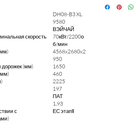
DH08-B3 XL
9580
ВЭЙЧАЙ
инальная скорость
70кВт/2200о
б/мин
мм)
4568x2680x2
950
 дорожек (мм)
1650
(мм)
460
)
2225
197
ПАТ
1.93
ствии с
ЕС этапⅡ
ами)