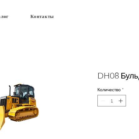
алог
Контакты
DH08 Буль
Количество
*
Доб