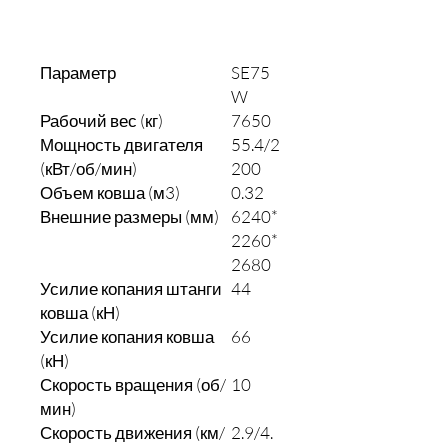
Добавить в корзину
Параметр
SE75
W
Рабочий вес (кг)
7650
Мощность двигателя
55.4/2
(кВт/об/мин)
200
Объем ковша (м3)
0.32
Внешние размеры (мм)
6240*
2260*
2680
Усилие копания штанги
44
ковша (кН)
Усилие копания ковша
66
(кН)
Скорость вращения (об/
10
мин)
Скорость движения (км/
2.9/4.