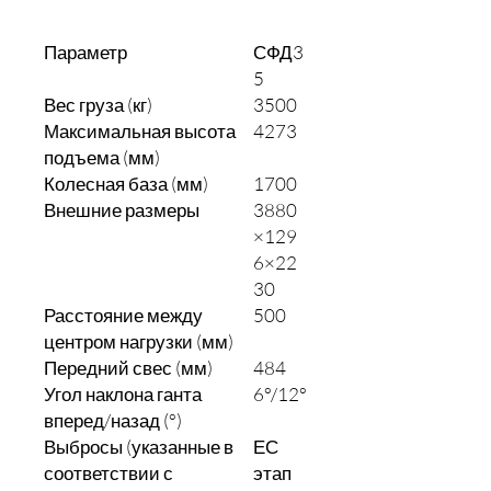
Параметр
СФД3
5
Вес груза (кг)
3500
Максимальная высота
4273
подъема (мм)
Колесная база (мм)
1700
Внешние размеры
3880
×129
6×22
30
Расстояние между
500
центром нагрузки (мм)
Передний свес (мм)
484
Угол наклона ганта
6°/12°
вперед/назад (°)
Выбросы (указанные в
ЕС
соответствии с
этап