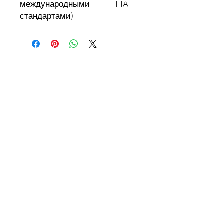
международными
IIIA
стандартами)
Контакты:
+7 777 666 11 42
fortex-kz@mail.ru
Адрес:
Республика Казахстан, город
Алматы
проспект Суюнбая 211,
Бизнес Центр