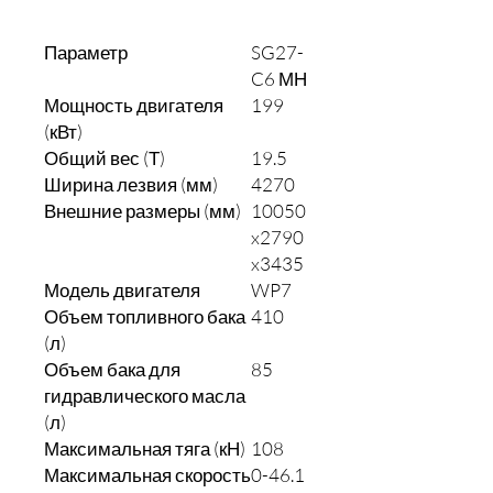
Параметр
SG27-
C6 МН
Мощность двигателя
199
(кВт)
Общий вес (Т)
19.5
Ширина лезвия (мм)
4270
Внешние размеры (мм)
10050
x2790
x3435
Модель двигателя
WP7
Объем топливного бака
410
(л)
Объем бака для
85
гидравлического масла
(л)
Максимальная тяга (кН)
108
Максимальная скорость
0-46.1