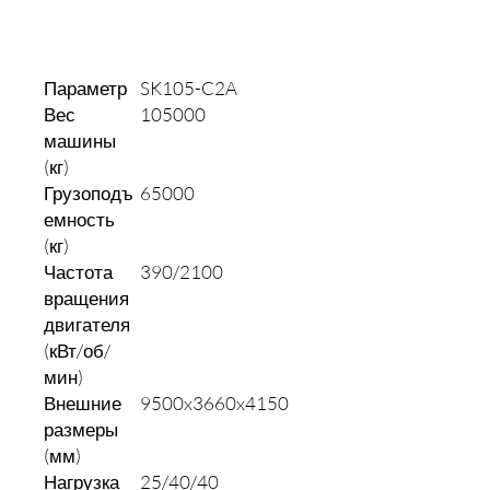
Добавить в корзину
Параметр
SK105-C2A
Вес
105000
машины
(кг)
Грузоподъ
65000
емность
(кг)
Частота
390/2100
вращения
двигателя
(кВт/об/
мин)
Внешние
9500x3660x4150
размеры
(мм)
Нагрузка
25/40/40