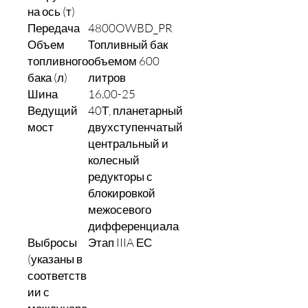
на ось (т)
Передача
4800OWBD_PR
Объем
Топливный бак
топливного
объемом 600
бака (л)
литров
Шина
16.00-25
Ведущий
40Т, планетарный
мост
двухступенчатый
центральный и
колесный
редукторы с
блокировкой
межосевого
дифференциала
Выбросы
Этап IIIA ЕС
(указаны в
соответств
ии с